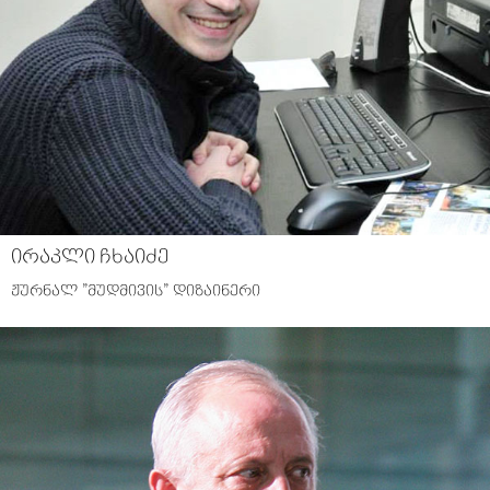
ირაკლი ჩხაიძე
ჟურნალ ”მუდმივის” დიზაინერი