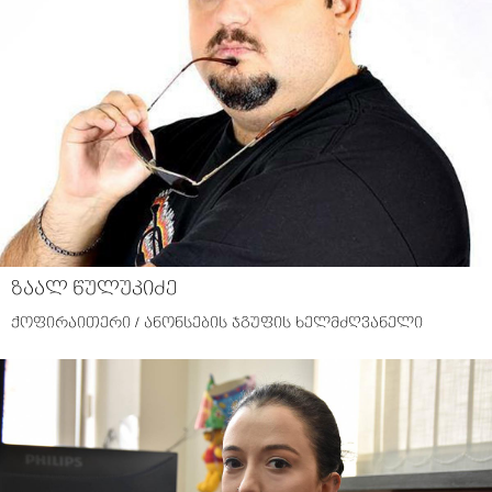
ზაალ წულუკიძე
ქოფირაითერი / ანონსების ჯგუფის ხელმძღვანელი