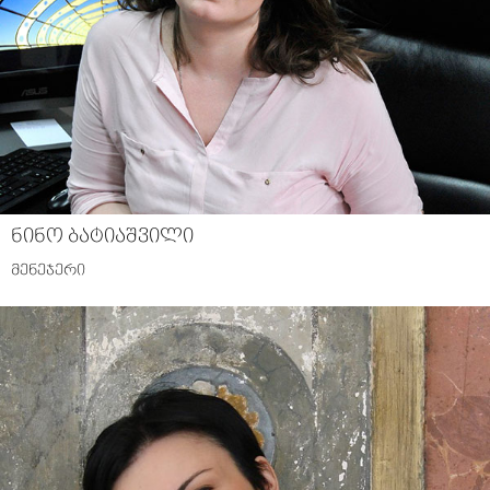
ნინო ბატიაშვილი
მენეჯერი