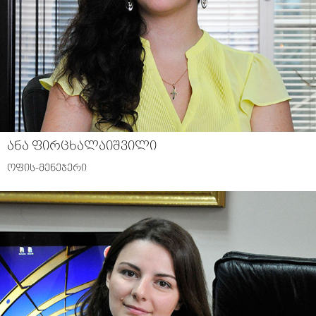
ანა ფირცხალაიშვილი
ოფის-მენეჯერი