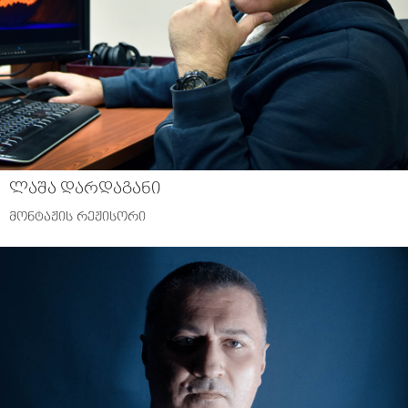
ლაშა დარდაგანი
მონტაჟის რეჟისორი