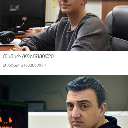
თამარ მოსეშვილი
მონტაჟის რეჟისორი